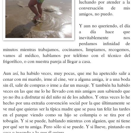
luchando por atender a la
conversación de mis
amigos, no puedo.
Y aun no queriendo, el día
a día hace que
inevitablemente nos
perdamos infinidad de
minutos mientras trabajamos, cocinamos, limpiamos, recogemos,
vamos al médico, hablamos por teléfono con el técnico del
frigorífico, o con nuestra pareja al llegar a casa.
Aun así, ha habido veces, muy pocas, que me ha apetecido salir a
cenar con mi marido, irme al cine, ver a alguna amiga, ir a una boda
sin él, salir de compras o irme a dar un masaje. Y también ha habido
veces en las que me lo he llevado con mis amigos aun sabiendo que
yo no iba a disfrutar ni del niño ni de los adultos. Y otras veces lo he
hecho por una extraña convención social por la que últimamente se
ve mal que quieras ser la típica madre que se pasa tan feliz las tardes
en el parque viendo como su hijo se columpia o se tira por el
tobogán. Y si se puede, hablando mientras con alguien, que ni tiene
por qué ser tu amiga. Pero sólo si se puede. Y si llueve, pintando en
casa o jugando a lo que él quiera.