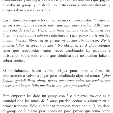
le daba su garaje y le decía las instrucciones individualmente y
después iban a por sus coches.
Las
instrucciones
que o les di fueron más o menos estas: "T
ienes un
garaje con algunos huecos para que aparquen coches. Allí tienes
una caja de coches. Tienes que traer los que necesites para que
haya un coche aparcado en cada hueco. Para ganar no te pueden
quedar huecos libres en tu garaje ni coches sin aparcar. No te
pueden faltar ni sobrar coches.
" No obstante, en 3 años solemos
tener que repetírselas varias veces cambiando las palabras e
insistiendo sobre todo en lo que significa que no puedan faltar o
sobrar coches.
Si inicialmente hacen varios viajes para traer coches, les
animaremos a volver a jugar pero añadiendo algo así como: "
¡Has
jugado genial! Pero ahora tienes que traer todos los coches que
necesites a la vez. Sólo puedes ir una vez a por coches
".
Para empezar, les daba un garaje con 3 o 4 plazas, ya que es la
cantidad que los niños de 3 años pueden contar o subitizar en el
primer trimestre. Sólo si fallaban repetidas veces con el 3, les daba
el garaje de 2 plazas pero como un paso previo que tenía como