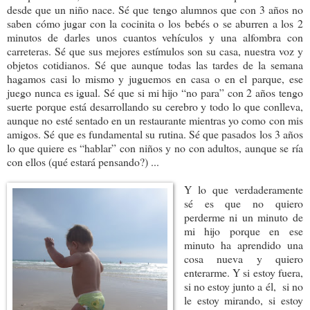
desde que un niño nace. Sé que tengo alumnos que con 3 años no
saben cómo jugar con la cocinita o los bebés o se aburren a los 2
minutos de darles unos cuantos vehículos y una alfombra con
carreteras. Sé que sus mejores estímulos son su casa, nuestra voz y
objetos cotidianos. Sé que aunque todas las tardes de la semana
hagamos casi lo mismo y juguemos en casa o en el parque, ese
juego nunca es igual. Sé que si mi hijo “no para” con 2 años tengo
suerte porque está desarrollando su cerebro y todo lo que conlleva,
aunque no esté sentado en un restaurante mientras yo como con mis
amigos. Sé que es fundamental su rutina. Sé que pasados los 3 años
lo que quiere es “hablar” con niños y no con adultos, aunque se ría
con ellos (qué estará pensando?) ...
Y lo que verdaderamente
sé es que no quiero
perderme ni un minuto de
mi hijo porque en ese
minuto ha aprendido una
cosa nueva y quiero
enterarme. Y si estoy fuera,
si no estoy junto a él,
si no
le estoy mirando, si estoy