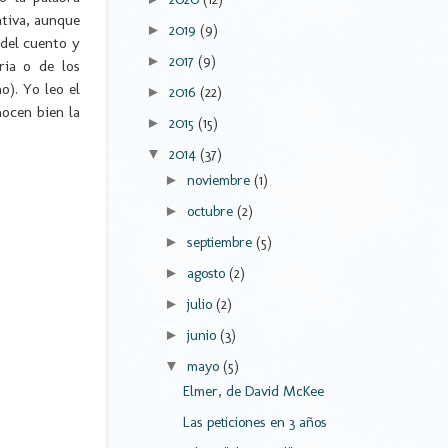
ativa, aunque
2019
(9)
►
 del cuento y
2017
(9)
►
ria o de los
o). Yo leo el
2016
(22)
►
nocen bien la
2015
(15)
►
2014
(37)
▼
noviembre
(1)
►
octubre
(2)
►
septiembre
(5)
►
agosto
(2)
►
julio
(2)
►
junio
(3)
►
mayo
(5)
▼
Elmer, de David McKee
Las peticiones en 3 años