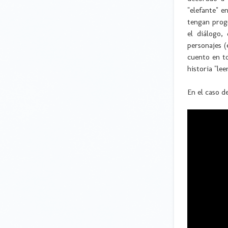
"elefante" e
tengan progr
el diálogo,
personajes (
cuento en to
historia "le
En el caso d