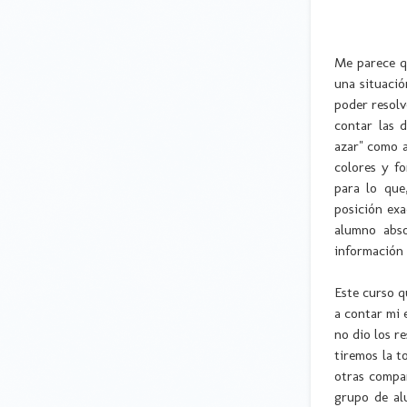
Me parece qu
una situació
poder resolv
contar las 
azar" como a
colores y f
para lo que
posición exa
alumno abso
información
Este curso q
a contar mi 
no dio los r
tiremos la t
otras compa
grupo de al