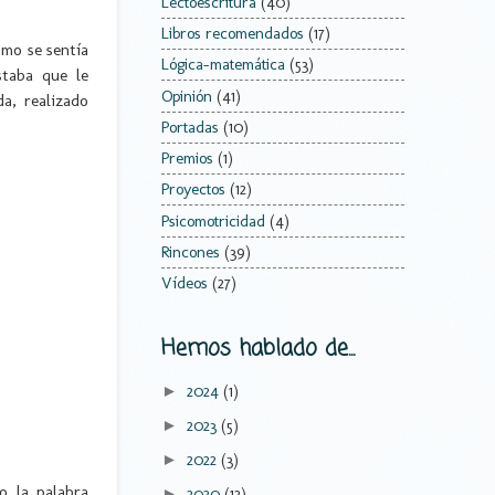
Lectoescritura
(40)
Libros recomendados
(17)
ómo se sentía
Lógica-matemática
(53)
staba que le
Opinión
(41)
a, realizado
Portadas
(10)
Premios
(1)
Proyectos
(12)
Psicomotricidad
(4)
Rincones
(39)
Vídeos
(27)
Hemos hablado de...
2024
(1)
►
2023
(5)
►
2022
(3)
►
o la palabra
2020
(12)
►