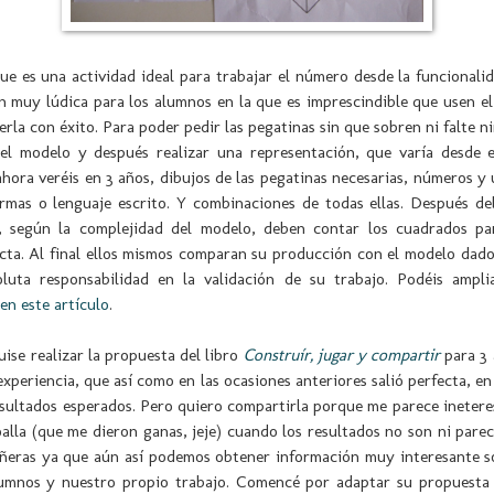
e es una actividad ideal para trabajar el número desde la funcionali
n muy lúdica para los alumnos en la que es imprescindible que usen e
erla con éxito. Para poder pedir las pegatinas sin que sobren ni falte 
del modelo y después realizar una representación, que varía desde es
hora veréis en 3 años, dibujos de las pegatinas necesarias, números y
ormas o lenguaje escrito. Y combinaciones de todas ellas. Después de
, según la complejidad del modelo, deben contar los cuadrados pa
cta. Al final ellos mismos comparan su producción con el modelo dado
luta responsabilidad en la validación de su trabajo. Podéis ampli
en este artículo
.
uise realizar la propuesta del libro
Construír, jugar y compartir
para 3
experiencia, que así como en las ocasiones anteriores salió perfecta, en
esultados esperados. Pero quiero compartirla porque me parece ineter
oalla (que me dieron ganas, jeje) cuando los resultados no son ni parec
ñeras ya que aún así podemos obtener información muy interesante s
umnos y nuestro propio trabajo. Comencé por adaptar su propuesta 