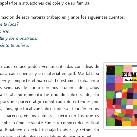
polarlos a situaciones del cole y de su familia.
mación de esta materia trabajo en 3 años los siguientes cuentos:
e la luna?
 iris.
le y los monstruos.
ánto te quiero.
 cada enlace podéis ver las entradas con ideas de
para cada cuento y su material en .pdf. Me faltaba
mer
y compartir el material. Lo estamos trabajando
as semanas de curso con mis alumnos de 3 años
a el último momento he dudado sobre si dejarlo
 pues me parece algo complicado de entender por
 3 años, que focalizan sobre todo su atención en los
 aparecen, en los colores, ...pero con los que es
ar sobre cómo se siente Elmer y comprender el final
ia. Finalmente decidí trabajarlo ahora y retomarlo
n otras actividades y un diálogo de mayor nivel.