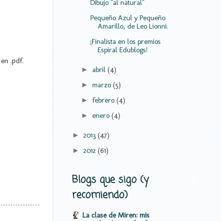
Dibujo "al natural"
Pequeño Azul y Pequeño
Amarillo, de Leo Lionni.
¡Finalista en los premios
Espiral Edublogs!
en .pdf.
abril
(4)
►
marzo
(5)
►
febrero
(4)
►
enero
(4)
►
2013
(47)
►
2012
(61)
►
Blogs que sigo (y
recomiendo)
La clase de Miren: mis