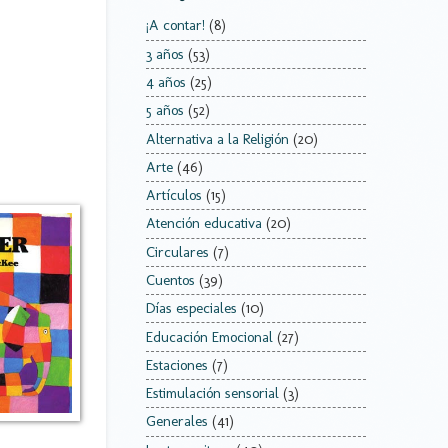
¡A contar!
(8)
3 años
(53)
4 años
(25)
5 años
(52)
Alternativa a la Religión
(20)
Arte
(46)
Artículos
(15)
Atención educativa
(20)
Circulares
(7)
Cuentos
(39)
Días especiales
(10)
Educación Emocional
(27)
Estaciones
(7)
Estimulación sensorial
(3)
Generales
(41)