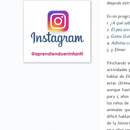
después extra
En mi progra
1.
¿A qué sab
2.
El pez arco
3.
Gatos Guil
4.
Adivina cu
5. y
Elmer
.
Pinchando en
actividades 
hablar de
El
estas últim
aunque hast
para 5 años
los niños de
animales que
dificil habl
de la histor
en 5 años co