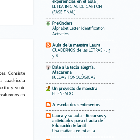
experiencias en el aula
LETRA INICIAL DE CARTÓN
(FASE FINAL)
PreKinders
Alphabet Letter Identification
Activities
Aula de la maestra Laura
CUADERNOS de las LETRAS 4, 5
y 6
Dale a la tecla alegría,
Macarena
tes. Consiste
RUEDAS FONOLÓGICAS
a cuadrícula
crito y venir
Un proyecto de maestra
EL ENFADO
 exalumnos en
A escola dos sentimentos
Laura y su aula - Recursos y
actividades para el aula de
Educación Infantil
Una mañana en mi aula