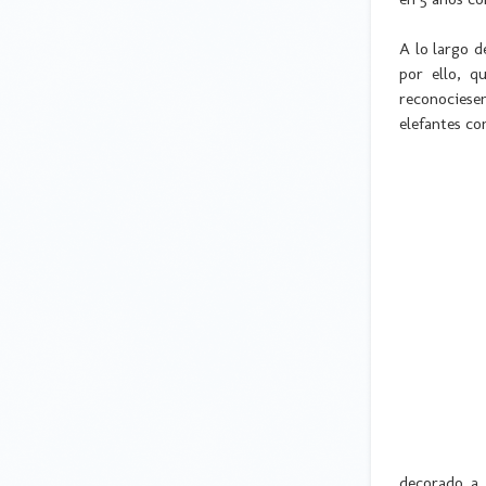
A lo largo d
por ello, q
reconociese
elefantes co
decorado a 