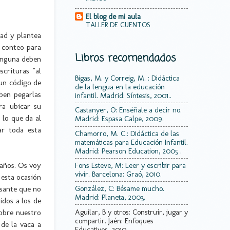
El blog de mi aula
TALLER DE CUENTOS
dad y plantea
l conteo para
Libros recomendados
ninguna deben
crituras "al
Bigas, M. y Correig, M. : Didáctica
 un código de
de la lengua en la educación
ben pegarlas
infantil. Madrid: Síntesis, 2001..
ra ubicar su
Castanyer, O: Enséñale a decir no.
 lo que da al
Madrid: Espasa Calpe, 2009.
ar toda esta
Chamorro, M. C.: Didáctica de las
matemáticas para Educación Infantil.
Madrid: Pearson Education, 2005 .
 años. Os voy
Fons Esteve, M: Leer y escribir para
vivir. Barcelona: Graó, 2010.
 esta ocasión
esante que no
González, C: Bésame mucho.
Madrid: Planeta, 2003.
idos a los de
Aguilar, B y otros: Construír, jugar y
obre nuestro
compartir. Jaén: Enfoques
de la vaca a
Educativos, 2010.