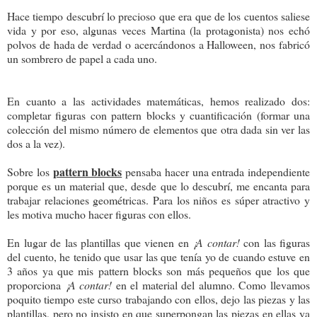
Hace tiempo descubrí lo precioso que era que de los cuentos saliese
vida y por eso, algunas veces Martina (la protagonista) nos echó
polvos de hada de verdad o acercándonos a Halloween, nos fabricó
un sombrero de papel a cada uno.
En cuanto a las actividades matemáticas, hemos realizado dos:
completar figuras con pattern blocks y cuantificación (formar una
colección del mismo número de elementos que otra dada sin ver las
dos a la vez).
pattern blocks
Sobre los
pensaba hacer una entrada independiente
porque es un material que, desde que lo descubrí, me encanta para
trabajar relaciones geométricas. Para los niños es súper atractivo y
les motiva mucho hacer figuras con ellos.
En lugar de las plantillas que vienen en
¡A contar!
con las figuras
del cuento, he tenido que usar las que tenía yo de cuando estuve en
3 años ya que mis pattern blocks son más pequeños que los que
proporciona
¡A contar!
en el material del alumno. Como llevamos
poquito tiempo este curso trabajando con ellos, dejo las piezas y las
plantillas, pero no insisto en que superpongan las piezas en ellas ya