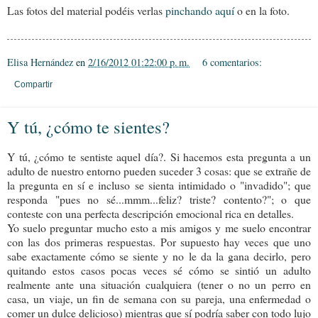
Las fotos del material podéis verlas
pinchando aquí
o en la foto.
Elisa Hernández
en
2/16/2012 01:22:00 p. m.
6 comentarios:
Compartir
Y tú, ¿cómo te sientes?
Y tú, ¿cómo te sentiste aquel día?. Si hacemos esta pregunta a un
adulto de nuestro entorno pueden suceder 3 cosas: que se extrañe de
la pregunta en sí e incluso se sienta intimidado o "invadido"; que
responda "pues no sé...mmm...feliz? triste? contento?"; o que
conteste con una perfecta descripción emocional rica en detalles.
Yo suelo preguntar mucho esto a mis amigos y me suelo encontrar
con las dos primeras respuestas. Por supuesto hay veces que uno
sabe exactamente cómo se siente y no le da la gana decirlo, pero
quitando estos casos pocas veces sé cómo se sintió un adulto
realmente ante una situación cualquiera (tener o no un perro en
casa, un viaje, un fin de semana con su pareja, una enfermedad o
comer un dulce delicioso) mientras que sí podría saber con todo lujo