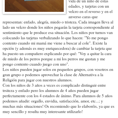
vida de un niño de estas
edades, y tarjetas con un
velcro en el reverso y en el
anverso caras que
representan: enfado, alegría, miedo o tristeza. Cada imagen lleva al
lado un velcro donde los niños pegarán la tarjeta correspondiente al
sentimiento que le produce esa situación. Los niños por turnos van
colocando las tarjetas verbalizando lo que hacen: "Yo me pongo
contento cuando mi mamá me viene a buscar al cole". Existe la
opción (y además es muy enriquecedora) de cambiar la tarjeta que
ha puesto un compañero explicando por qué: "Voy a quitar la cara
de miedo de los perros porque a mi los perros me gustan y me
pongo contento cuando juego con uno".
Los niños pueden jugar solos en pequeños grupos, con vosotros en
gran grupo o podemos aprovechar la clase de Alternativa a la
Religión para jugar con nuestros alumnos.
Con los niños de 3 años a veces es complicado distinguir entre
trsiteza y enfado pero los alumnos de 4 años pueden jugar
perfectamente con los 4 estados de ánimo. Para alumnos de 5 años
podemos añadir: orgullo, envidia, satisfacción, amor, etc...; y
muchas más situaciones! Os recomiendo que lo elaboréis, ya que es
muy sencillo y resulta muy interesante utilizarlo!