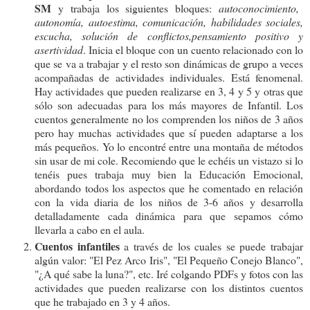
SM
y trabaja los siguientes bloques:
autoconocimiento,
autonomía,
autoestima, comunicación, habilidades sociales,
escucha, solución de conflictos,pensamiento positivo y
asertividad
. Inicia el bloque con un cuento relacionado con lo
que se va a trabajar y el resto son dinámicas de grupo a veces
acompañadas de actividades individuales. Está fenomenal.
Hay actividades que pueden realizarse en 3, 4 y 5 y otras que
sólo son adecuadas para los más mayores de Infantil. Los
cuentos generalmente no los comprenden los niños de 3 años
pero hay muchas actividades que sí pueden adaptarse a los
más pequeños. Yo lo encontré entre una montaña de métodos
sin usar de mi cole. Recomiendo que le echéis un vistazo si lo
tenéis pues trabaja muy bien la Educación Emocional,
abordando todos los aspectos que he comentado en relación
con la vida diaria de los niños de 3-6 años y desarrolla
detalladamente cada dinámica para que sepamos cómo
llevarla a cabo en el aula.
Cuentos
infantiles
a través de los cuales se puede trabajar
algún valor: "El Pez Arco Iris", "El Pequeño Conejo Blanco",
"¿A qué sabe la luna?", etc. Iré colgando PDFs y fotos con las
actividades que pueden realizarse con los distintos cuentos
que he trabajado en 3 y 4 años.