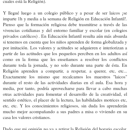
cuales está la Religión).
Y llegué luego a un colegio público y a pesar de ser laicos ¡se
imparte 1h y media a la semana de Religión en Educación Infantil!.
Pienso que la formación religiosa debe trasmitirse a través de las
vivencias cotidianas y del entorno familiar y escolar (en colegios
privados católicos) . En Educación Infantil resulta aún más absurda
si tenemos en cuenta que los niños aprenden de forma globalizada y
por imitación. Los valores y actitudes se adquieren e interiorizan a
partir de las actitudes que los pequeños perciben en los adultos así
como en la forma que les enseñamos a resolver los conflictos
durante toda la jornada, y no solo durante una parte de ésta. En
Religión aprenden a compartir, a respetar, a querer, etc, etc...
Exactamente los mismo que recalcamos los maestros "laicos"
durante el resto de las actividades diarias en el aula. Esa hora y
media, por tanto, podría aprovecharse para llevar a cabo muchas
otras actividades para fomentar el desarrollo de la creatividad, el
sentido estético, el placer de la lectura, las habilidades motrices etc,
etc, etc. Y los conocimientos religiosos, sin duda los aprenderán
mucho mejor acompañando a sus padres a misa o viviendo en su
casa los valores cristianos.
Dado que mi opinión no va a retirar la Religión del horario escolar,