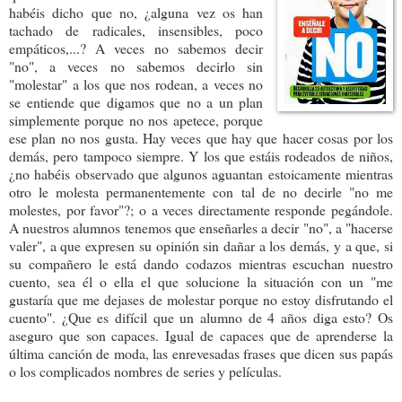
habéis dicho que no, ¿alguna vez os han
tachado de radicales, insensibles, poco
empáticos,...? A veces no sabemos decir
"no", a veces no sabemos decirlo sin
"molestar" a los que nos rodean, a veces no
se entiende que digamos que no a un plan
simplemente porque no nos apetece, porque
ese plan no nos gusta. Hay veces que hay que hacer cosas por los
demás, pero tampoco siempre. Y los que estáis rodeados de niños,
¿no habéis observado que algunos aguantan estoicamente mientras
otro le molesta permanentemente con tal de no decirle "no me
molestes, por favor"?; o a veces directamente responde pegándole.
A nuestros alumnos tenemos que enseñarles a decir "no", a "hacerse
valer", a que expresen su opinión sin dañar a los demás, y a que, si
su compañero le está dando codazos mientras escuchan nuestro
cuento, sea él o ella el que solucione la situación con un "me
gustaría que me dejases de molestar porque no estoy disfrutando el
cuento". ¿Que es difícil que un alumno de 4 años diga esto? Os
aseguro que son capaces. Igual de capaces que de aprenderse la
última canción de moda, las enrevesadas frases que dicen sus papás
o los complicados nombres de series y películas.