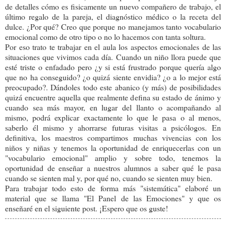
de detalles cómo es fisicamente un nuevo compañero de trabajo, el
último regalo de la pareja, el diagnóstico médico o la receta del
dulce. ¿Por qué? Creo que porque no manejamos tanto vocabulario
emocional como de otro tipo o no lo hacemos con tanta soltura.
Por eso trato te trabajar en el aula los aspectos emocionales de las
situaciones que vivimos cada día. Cuando un niño llora puede que
esté triste o enfadado pero ¿y si está frustrado porque quería algo
que no ha conseguido? ¿o quizá siente envidia? ¿o a lo mejor está
preocupado?. Dándoles todo este abanico (y más) de posibilidades
quizá encuentre aquella que realmente defina su estado de ánimo y
cuando sea más mayor, en lugar del llanto o acompañando al
mismo, podrá explicar exactamente lo que le pasa o al menos,
saberlo él mismo y ahorrarse futuras visitas a psicólogos. En
definitiva, los maestros compartimos muchas vivencias con los
niños y niñas y tenemos la oportunidad de enriquecerlas con un
"vocabulario emocional" amplio y sobre todo, tenemos la
oportunidad de enseñar a nuestros alumnos a saber qué le pasa
cuando se sienten mal y, por qué no, cuando se sienten muy bien.
Para trabajar todo esto de forma más "sistemática" elaboré un
material que se llama "El Panel de las Emociones" y que os
enseñaré en el siguiente post. ¡Espero que os guste!