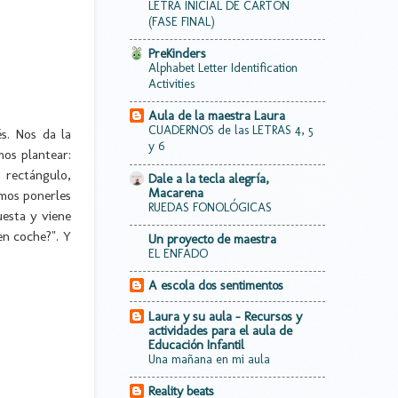
LETRA INICIAL DE CARTÓN
(FASE FINAL)
PreKinders
Alphabet Letter Identification
Activities
Aula de la maestra Laura
CUADERNOS de las LETRAS 4, 5
s. Nos da la
y 6
os plantear:
 rectángulo,
Dale a la tecla alegría,
Macarena
mos ponerles
RUEDAS FONOLÓGICAS
esta y viene
en coche?". Y
Un proyecto de maestra
EL ENFADO
A escola dos sentimentos
Laura y su aula - Recursos y
actividades para el aula de
Educación Infantil
Una mañana en mi aula
Reality beats