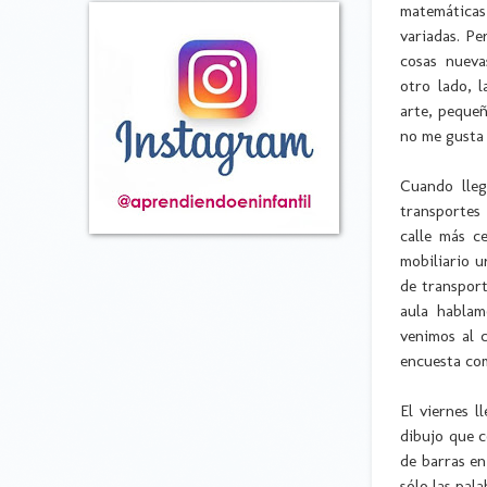
matemática
variadas. P
cosas nueva
otro lado, 
arte, peque
no me gusta 
Cuando lleg
transportes
calle más c
mobiliario u
de transport
aula habla
venimos al 
encuesta com
El viernes l
dibujo que c
de barras en
sólo las pala