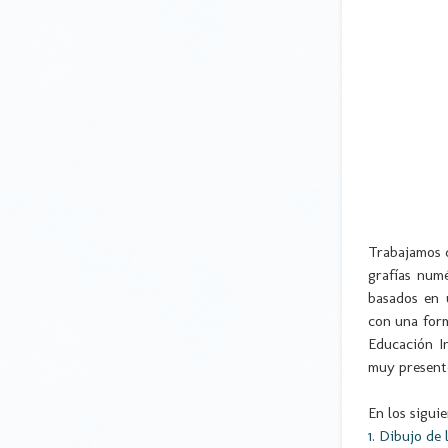
Trabajamos 
grafías num
basados en 
con una form
Educación In
muy presente
En los sigui
1. Dibujo de l