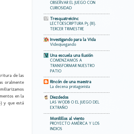
OBSERVAR EL JUEGO CON
CURIOSIDAD
Tresquatreicinc
LECTOESCRIPTURA P5 (III).
TERCER TRIMESTRE
Investigando para la Vida
Videojuegando
Una escuela una ilusión
COMENZAMOS A
TRANSFORMAR NUESTRO
PATIO
itura de las
Rincón de una maestra
as oralmente
La decena protagonista
miliarizamos
omentos en la
Diezdedos
LAS WODB O EL JUEGO DEL
o) y que está
EXTRAÑO
Monilillos al viento
PROYECTO AMÉRICA Y LOS
INDIOS