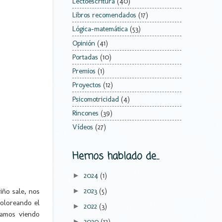
Lectoescritura
(40)
Libros recomendados
(17)
Lógica-matemática
(53)
Opinión
(41)
Portadas
(10)
Premios
(1)
Proyectos
(12)
Psicomotricidad
(4)
Rincones
(39)
Vídeos
(27)
Hemos hablado de...
2024
(1)
►
iño sale, nos
2023
(5)
►
coloreando el
2022
(3)
►
vamos viendo
2020
(12)
►