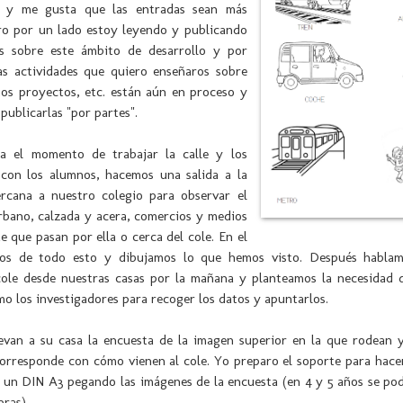
s y me gusta que las entradas sean más
ero por un lado estoy leyendo y publicando
s sobre este ámbito de desarrollo y por
las actividades que quiero enseñaros sobre
ños proyectos, etc. están aún en proceso y
publicarlas "por partes".
a el momento de trabajar la calle y los
 con los alumnos, hacemos una salida a la
ercana a nuestro colegio para observar el
rbano, calzada y acera, comercios y medios
e que pasan por ella o cerca del cole. En el
mos de todo esto y dibujamos lo que hemos visto. Después habla
cole desde nuestras casas por la mañana y planteamos la necesidad 
o los investigadores para recoger los datos y apuntarlos.
levan a su casa la encuesta de la imagen superior en la que rodean 
orresponde con cómo vienen al cole. Yo preparo el soporte para hace
 un DIN A3 pegando las imágenes de la encuesta (en 4 y 5 años se pod
bras).