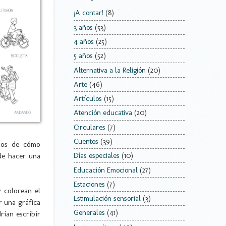
¡A contar!
(8)
3 años
(53)
4 años
(25)
5 años
(52)
Alternativa a la Religión
(20)
Arte
(46)
Artículos
(15)
Atención educativa
(20)
Circulares
(7)
Cuentos
(39)
mos de cómo
de hacer una
Días especiales
(10)
Educación Emocional
(27)
Estaciones
(7)
y colorean el
Estimulación sensorial
(3)
r una gráfica
Generales
(41)
rían escribir