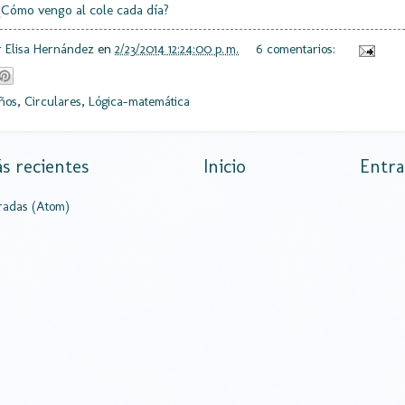
¿Cómo vengo al cole cada día?
r
Elisa Hernández
en
2/23/2014 12:24:00 p. m.
6 comentarios:
ños
,
Circulares
,
Lógica-matemática
s recientes
Inicio
Entra
radas (Atom)