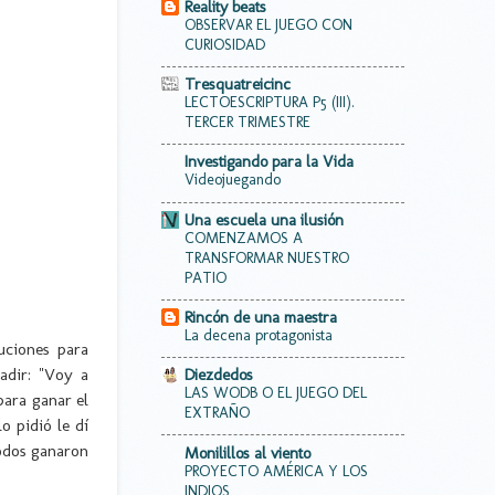
Reality beats
OBSERVAR EL JUEGO CON
CURIOSIDAD
Tresquatreicinc
LECTOESCRIPTURA P5 (III).
TERCER TRIMESTRE
Investigando para la Vida
Videojuegando
Una escuela una ilusión
COMENZAMOS A
TRANSFORMAR NUESTRO
PATIO
Rincón de una maestra
La decena protagonista
uciones para
adir: "Voy a
Diezdedos
LAS WODB O EL JUEGO DEL
para ganar el
EXTRAÑO
o pidió le dí
todos ganaron
Monilillos al viento
PROYECTO AMÉRICA Y LOS
INDIOS