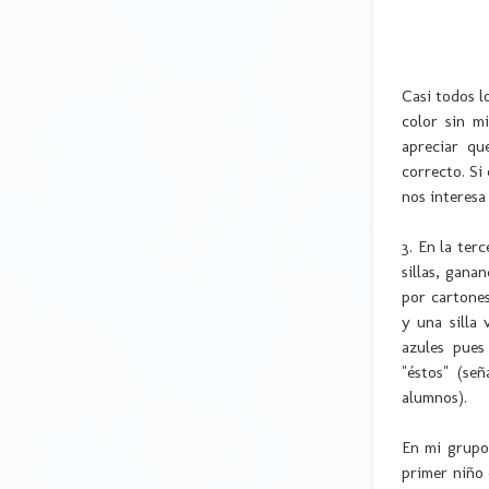
Casi todos l
color sin m
apreciar qu
correcto. S
nos interesa
3. En la ter
sillas, gana
por cartones
y una silla
azules pues
"éstos" (se
alumnos).
En mi grupo 
primer niño 