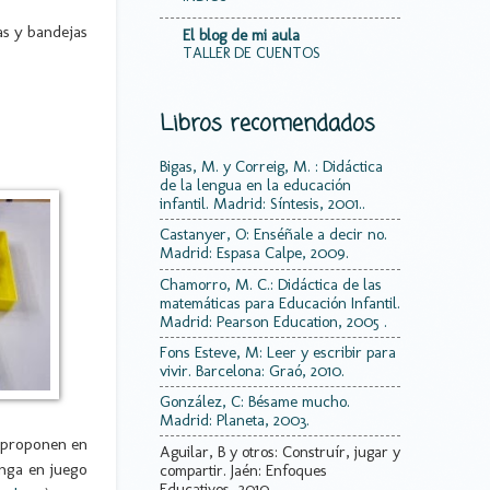
as y bandejas
El blog de mi aula
TALLER DE CUENTOS
Libros recomendados
Bigas, M. y Correig, M. : Didáctica
de la lengua en la educación
infantil. Madrid: Síntesis, 2001..
Castanyer, O: Enséñale a decir no.
Madrid: Espasa Calpe, 2009.
Chamorro, M. C.: Didáctica de las
matemáticas para Educación Infantil.
Madrid: Pearson Education, 2005 .
Fons Esteve, M: Leer y escribir para
vivir. Barcelona: Graó, 2010.
González, C: Bésame mucho.
Madrid: Planeta, 2003.
e proponen en
Aguilar, B y otros: Construír, jugar y
onga en juego
compartir. Jaén: Enfoques
Educativos, 2010.