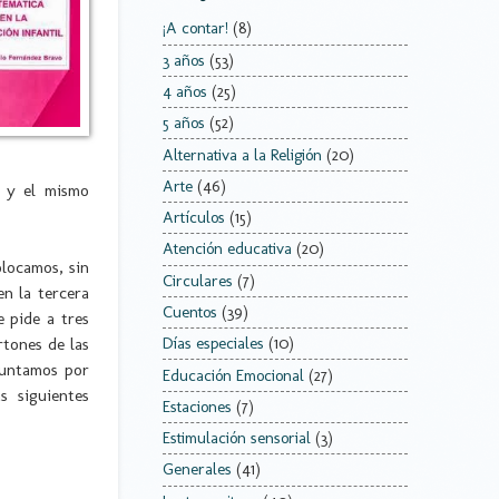
¡A contar!
(8)
3 años
(53)
4 años
(25)
5 años
(52)
Alternativa a la Religión
(20)
Arte
(46)
o y el mismo
Artículos
(15)
Atención educativa
(20)
olocamos, sin
Circulares
(7)
en la tercera
Cuentos
(39)
e pide a tres
rtones de las
Días especiales
(10)
guntamos por
Educación Emocional
(27)
s siguientes
Estaciones
(7)
Estimulación sensorial
(3)
Generales
(41)