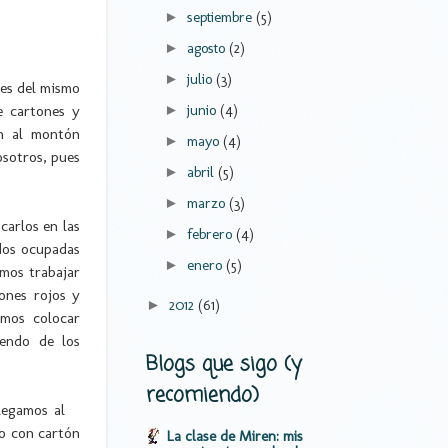
septiembre
(5)
►
agosto
(2)
►
julio
(3)
►
nes del mismo
e cartones y
junio
(4)
►
an al montón
mayo
(4)
►
sotros, pues
abril
(5)
►
marzo
(3)
►
carlos en las
febrero
(4)
►
 dos ocupadas
enero
(5)
►
amos trabajar
ones rojos y
2012
(61)
►
emos colocar
yendo de los
Blogs que sigo (y
recomiendo)
legamos al
ño con cartón
La clase de Miren: mis