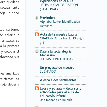
experiencias en el aula
ahora quedaba
LETRA INICIAL DE CARTÓN
bsolutamente
(FASE FINAL)
 deja un poco
PreKinders
Alphabet Letter Identification
Activities
los cartones
Aula de la maestra Laura
del color que
CUADERNOS de las LETRAS 4, 5
nes azules se
y 6
a la primera
 y colocar el
Dale a la tecla alegría,
Macarena
olocando sus
RUEDAS FONOLÓGICAS
Un proyecto de maestra
EL ENFADO
nes amarillos
tiríamos los
A escola dos sentimentos
 rojo debería
Laura y su aula - Recursos y
actividades para el aula de
Educación Infantil
Una mañana en mi aula