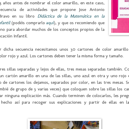
 años antes de nombrar el color amarillo, en este caso,
 secuencia de actividades que propone Jose Antonio
Bravo en su libro
Didáctica de la Matemática en la
fantil
(podéis comprarlo
aquí
), y que os recomiendo que
ano para abordar muchos de los conceptos propios de la
cación Infantil.
ar dicha secuencia necesitamos unos 30 cartones de color amarill
lor rojo y azul. Los cartones deben tener la misma forma y tamaño.
res sillas separadas y lejos de ellas, tres mesas separadas también. C
un cartón amarillo en una de las sillas, uno azul en otra y uno rojo 
sto de cartones los dejamos, separados por color, en las tres mesas. S
mbié de grupo de 3 varias veces) que coloquen sobre las sillas los ca
dar ninguna explicación más. Cuando terminen de colocarlos, les pre
hecho así para recoger sus explicaciones y partir de ellas en la