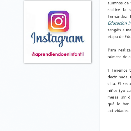
alumnos de 3
realicé la
Fernández 
Educación In
tengáis a m
etapa de Edu
Para realiz
número de co
1. Tenemos t
decir nada, 
silla. El re
niños (yo ca
mesas, sin 
qué lo han 
actividades.