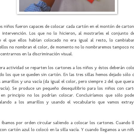
os niños fueron capaces de colocar cada cartón en el montón de carto
i intervención. Los que no lo hicieron, al mostrarles el conjunto d
e el que ellos habían colocado no era igual al resto, lo cambiab
i ellos no nombran el color, de momento no lo nombraremos tampoco no
 centrarnos en la discriminación visual.
cera actividad se reparten los cartones a los niños y éstos deberán colo
ndo los que se queden sin cartón. En las tres sillas hemos dejado sólo
 amarillos y una vacía (da igual el color, pero siempre 2 del que quer
 vacía). Se produce un pequeño desequilibrio para los niños con cart
 en principio no los podrían colocar. Concluiríamos que sólo pod
ñalando a los amarillos y usando el vocabulario que vamos extra
íbamos por orden circular saliendo a colocar los cartones. Cuando l
con cartón azul lo colocó en la silla vacía. Y cuando llegamos a un ni