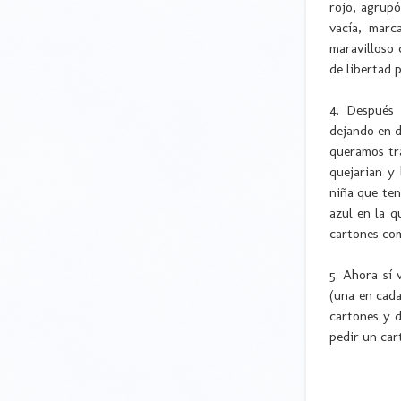
rojo, agrupó
vacía, marc
maravilloso 
de libertad 
4. Después 
dejando en d
queramos tra
quejarian y
niña que ten
azul en la 
cartones com
5. Ahora sí 
(una en cad
cartones y d
pedir un car