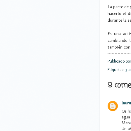
La parte de 
hacerlo el d
durante la s
Es una act
cambiando l
también con 
Publicado po
Etiquetas:
3 a
9 comen
laur
Os h
agua 
Menud
Un a