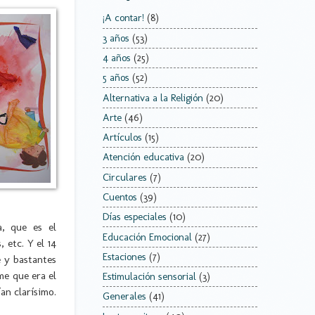
¡A contar!
(8)
3 años
(53)
4 años
(25)
5 años
(52)
Alternativa a la Religión
(20)
Arte
(46)
Artículos
(15)
Atención educativa
(20)
Circulares
(7)
Cuentos
(39)
Días especiales
(10)
, que es el
Educación Emocional
(27)
 etc. Y el 14
Estaciones
(7)
e y bastantes
me que era el
Estimulación sensorial
(3)
ían clarísimo.
Generales
(41)