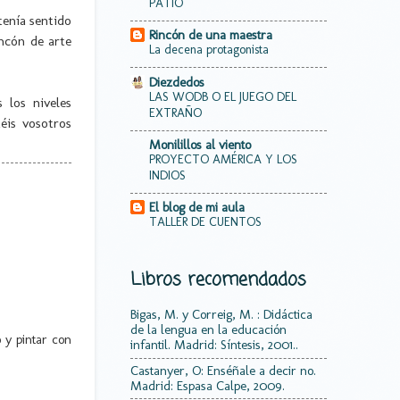
PATIO
tenía sentido
Rincón de una maestra
incón de arte
La decena protagonista
Diezdedos
LAS WODB O EL JUEGO DEL
los niveles
EXTRAÑO
éis vosotros
Monilillos al viento
PROYECTO AMÉRICA Y LOS
INDIOS
El blog de mi aula
TALLER DE CUENTOS
Libros recomendados
Bigas, M. y Correig, M. : Didáctica
de la lengua en la educación
 y pintar con
infantil. Madrid: Síntesis, 2001..
Castanyer, O: Enséñale a decir no.
Madrid: Espasa Calpe, 2009.