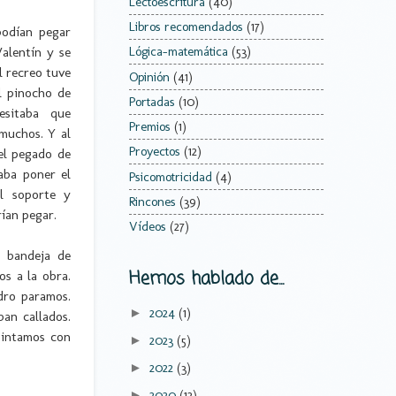
Lectoescritura
(40)
Libros recomendados
(17)
podían pegar
alentín y se
Lógica-matemática
(53)
l recreo tuve
Opinión
(41)
l pinocho de
Portadas
(10)
esitaba que
Premios
(1)
 muchos. Y al
Proyectos
(12)
 el pegado de
aba poner el
Psicomotricidad
(4)
l soporte y
Rincones
(39)
ían pegar.
Vídeos
(27)
 bandeja de
Hemos hablado de...
s a la obra.
dro paramos.
2024
(1)
►
an callados.
pintamos con
2023
(5)
►
2022
(3)
►
2020
(12)
►