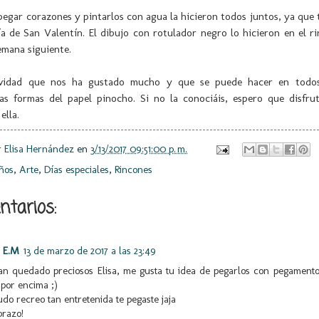
pegar corazones y pintarlos con agua la hicieron todos juntos, ya que 
ía de San Valentín. El dibujo con rotulador negro lo hicieron en el r
emana siguiente.
ividad que nos ha gustado mucho y que se puede hacer en todos 
as formas del papel pinocho. Si no la conociáis, espero que disfrut
ella.
r
Elisa Hernández
en
3/13/2017 09:51:00 p. m.
ños
,
Arte
,
Días especiales
,
Rincones
tarios:
a E.M
13 de marzo de 2017 a las 23:49
an quedado preciosos Elisa, me gusta tu idea de pegarlos con pegamento
por encima ;)
o recreo tan entretenida te pegaste jaja
brazo!