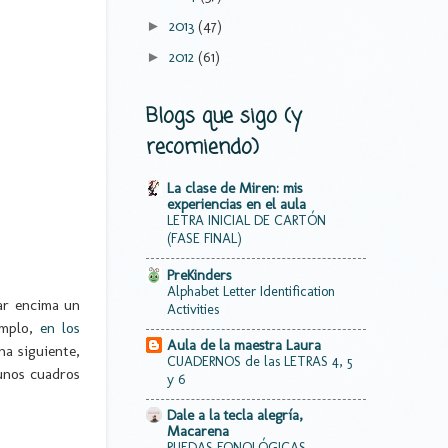
2013
(47)
►
2012
(61)
►
Blogs que sigo (y
recomiendo)
La clase de Miren: mis
experiencias en el aula
LETRA INICIAL DE CARTÓN
(FASE FINAL)
PreKinders
Alphabet Letter Identification
ar encima un
Activities
emplo,
en los
Aula de la maestra Laura
na siguiente,
CUADERNOS de las LETRAS 4, 5
gunos cuadros
y 6
Dale a la tecla alegría,
Macarena
RUEDAS FONOLÓGICAS