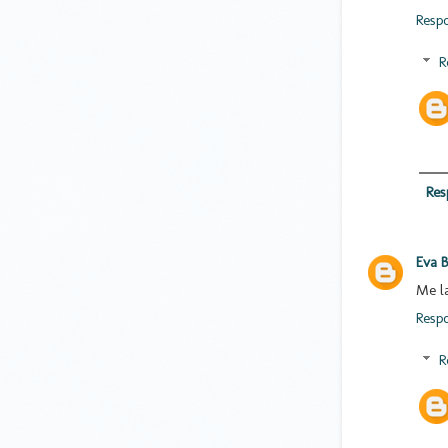
Resp
R
Res
Eva B
Me la
Resp
R