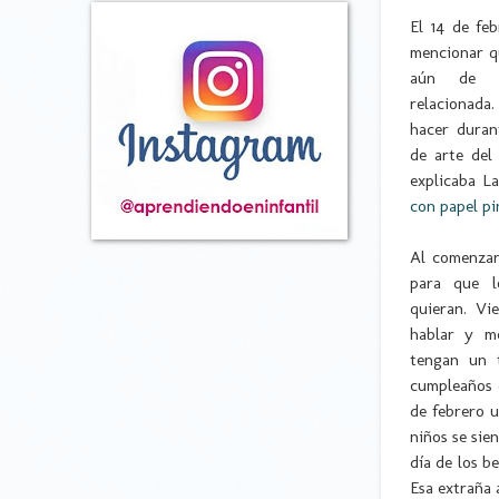
El 14 de fe
mencionar q
aún de ha
relacionad
hacer duran
de arte de
explicaba L
con papel p
Al comenzar
para que l
quieran. V
hablar y m
tengan un 
cumpleaños d
de febrero u
niños se sie
día de los be
Esa extraña 