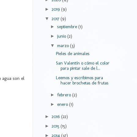
2019
(9)
►
2017
(9)
▼
septiembre
(1)
►
junio
(2)
►
marzo
(3)
▼
Pieles de animales
San Valentín o cómo el color
para pintar sale de l...
Leemos y escribimos para
n agua son el
hacer brochetas de frutas
febrero
(2)
►
enero
(1)
►
2016
(22)
►
2015
(15)
►
2014
(37)
►