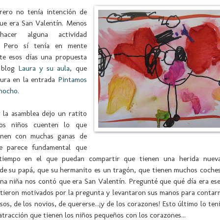
brero no tenía intención de
ue era San Valentín. Menos
cer alguna actividad
a. Pero sí tenía en mente
te esos días una propuesta
l blog
Laura y su aula
, que
aura en la entrada
Pintamos
inocho
.
 la asamblea dejo un ratito
os niños cuenten lo que
ienen con muchas ganas de
e parece fundamental que
tiempo en el que puedan compartir que tienen una herida nueva
e su papá, que su hermanito es un tragón, que tienen muchos coches,
na niña nos contó que era San Valentín. Pregunté que qué día era es
ntieron motivados por la pregunta y levantaron sus manos para contar
sos, de los novios, de quererse...¡y de los corazones! Esto último lo ten
atracción que tienen los niños pequeños con los corazones...