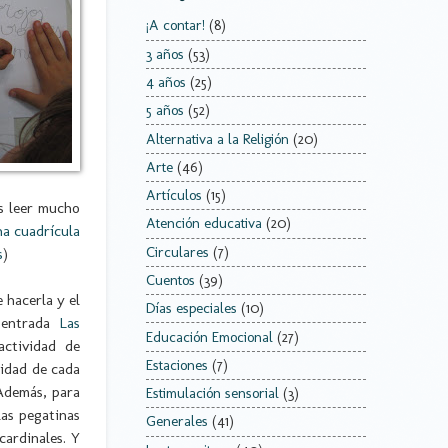
¡A contar!
(8)
3 años
(53)
4 años
(25)
5 años
(52)
Alternativa a la Religión
(20)
Arte
(46)
Artículos
(15)
is leer mucho
Atención educativa
(20)
na cuadrícula
Circulares
(7)
s
)
Cuentos
(39)
 hacerla y el
Días especiales
(10)
a entrada
Las
Educación Emocional
(27)
actividad de
Estaciones
(7)
tidad de cada
Además, para
Estimulación sensorial
(3)
las pegatinas
Generales
(41)
cardinales. Y