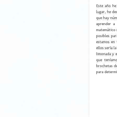
Este año he
lugar, he de
que hay núme
aprender a 
matemático (
posibles pa
estamos en 
ellos sería 
limonada y e
que teníam
brochetas d
para determi