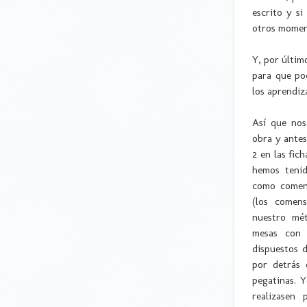
escrito y si
otros momen
Y, por últim
para que po
los aprendiz
Así que no
obra y antes
2 en las fic
hemos tenid
como comens
(los comen
nuestro mé
mesas con
dispuestos 
por detrás 
pegatinas. Y
realizasen 