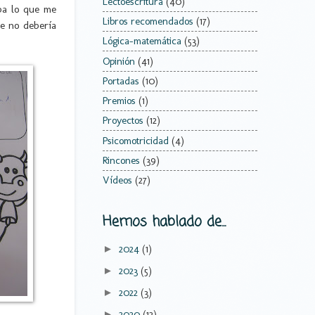
Lectoescritura
(40)
aba lo que me
Libros recomendados
(17)
le no debería
Lógica-matemática
(53)
Opinión
(41)
Portadas
(10)
Premios
(1)
Proyectos
(12)
Psicomotricidad
(4)
Rincones
(39)
Vídeos
(27)
Hemos hablado de...
2024
(1)
►
2023
(5)
►
2022
(3)
►
2020
(12)
►