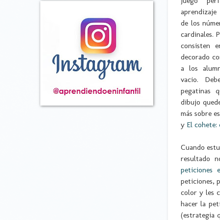
juego perf
aprendizaje 
de los núme
cardinales. 
consisten 
decorado co
a los alum
vacio. Deb
pegatinas 
dibujo quede
más sobre es
y
El cohete:
Cuando estuv
resultado n
peticiones 
peticiones, 
color y les
hacer la pet
(estrategia 