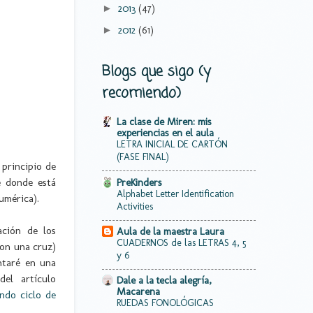
2013
(47)
►
2012
(61)
►
Blogs que sigo (y
recomiendo)
La clase de Miren: mis
experiencias en el aula
LETRA INICIAL DE CARTÓN
(FASE FINAL)
 principio de
e donde está
PreKinders
Alphabet Letter Identification
numérica).
Activities
ación de los
Aula de la maestra Laura
CUADERNOS de las LETRAS 4, 5
con una cruz)
y 6
ntaré en una
el artículo
Dale a la tecla alegría,
Macarena
ndo ciclo de
RUEDAS FONOLÓGICAS