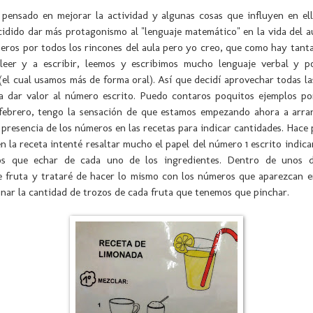
 pensado en mejorar la actividad y algunas cosas que influyen en ell
cidido dar más protagonismo al "lenguaje matemático" en la vida del au
ros por todos los rincones del aula pero yo creo, que como hay tant
leer y a escribir, leemos y escribimos mucho lenguaje verbal y p
el cual usamos más de forma oral). Así que decidí aprovechar todas la
ra dar valor al número escrito. Puedo contaros poquitos ejemplos p
febrero, tengo la sensación de que estamos empezando ahora a arra
la presencia de los números en las recetas para indicar cantidades. Hace
n la receta intenté resaltar mucho el papel del número 1 escrito indica
os que echar de cada uno de los ingredientes. Dentro de unos d
e fruta y trataré de hacer lo mismo con los números que aparezcan en
nar la cantidad de trozos de cada fruta que tenemos que pinchar.