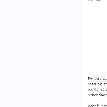
Por otro la
pegatinas t
escrito só
principalme
Además, para