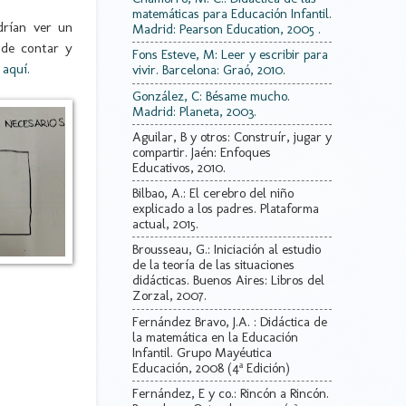
matemáticas para Educación Infantil.
drían ver un
Madrid: Pearson Education, 2005 .
 de contar y
Fons Esteve, M: Leer y escribir para
 aquí.
vivir. Barcelona: Graó, 2010.
González, C: Bésame mucho.
Madrid: Planeta, 2003.
Aguilar, B y otros: Construír, jugar y
compartir. Jaén: Enfoques
Educativos, 2010.
Bilbao, A.: El cerebro del niño
explicado a los padres. Plataforma
actual, 2015.
Brousseau, G.: Iniciación al estudio
de la teoría de las situaciones
didácticas. Buenos Aires: Libros del
Zorzal, 2007.
Fernández Bravo, J.A. : Didáctica de
la matemática en la Educación
Infantil. Grupo Mayéutica
Educación, 2008 (4ª Edición)
Fernández, E y co.: Rincón a Rincón.