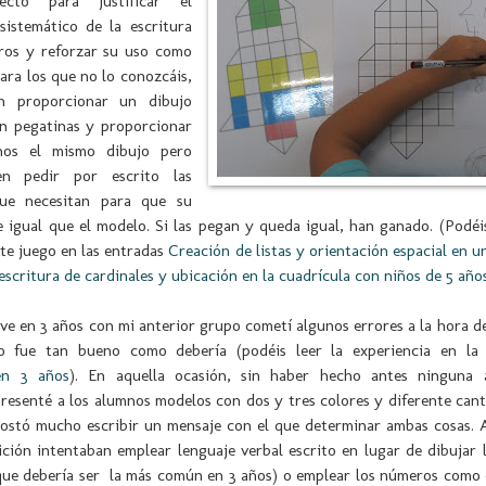
ecto para justificar el
sistemático de la escritura
ros y reforzar su uso como
Para los que no lo conozcáis,
en proporcionar un dibujo
n pegatinas y proporcionar
nos el mismo dibujo pero
en pedir por escrito las
que necesitan para que su
 igual que el modelo. Si las pegan y queda igual, han ganado. (Podé
te juego en las entradas
Creación de listas y orientación espacial en u
 escritura de cardinales y ubicación en la cuadrícula con niños de 5 año
e en 3 años con mi anterior grupo cometí algunos errores a la hora de
o fue tan bueno como debería (podéis leer la experiencia en l
en 3 años
). En aquella ocasión, sin haber hecho antes ninguna 
presenté a los alumnos modelos con dos y tres colores y diferente can
 costó mucho escribir un mensaje con el que determinar ambas cosas. 
ición intentaban emplear lenguaje verbal escrito en lugar de dibujar 
que debería ser la más común en 3 años) o emplear los números como 