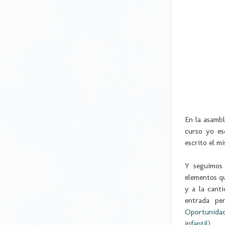
En la asambl
curso yo es
escrito el m
Y seguimos 
elementos qu
y a la cant
entrada pe
Oportunidad
infantil)