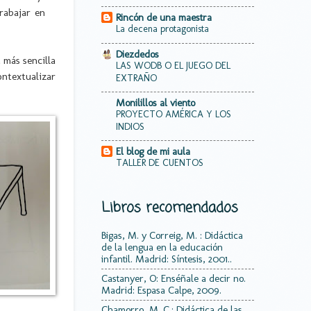
rabajar en
Rincón de una maestra
La decena protagonista
Diezdedos
 más sencilla
LAS WODB O EL JUEGO DEL
ntextualizar
EXTRAÑO
Monilillos al viento
PROYECTO AMÉRICA Y LOS
INDIOS
El blog de mi aula
TALLER DE CUENTOS
Libros recomendados
Bigas, M. y Correig, M. : Didáctica
de la lengua en la educación
infantil. Madrid: Síntesis, 2001..
Castanyer, O: Enséñale a decir no.
Madrid: Espasa Calpe, 2009.
Chamorro, M. C.: Didáctica de las