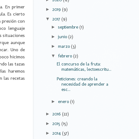
a. En primer
2019
(9)
►
la. Es cierto
2017
(9)
▼
a presión con
septiembre
(1)
►
oco lenguaje
s situaciones
junio
(2)
►
orque aunque
marzo
(3)
►
ncar. Uno de
febrero
(2)
▼
 poco hicimos
ndo las tazas
El concurso de la fruta:
matemáticas, lectoescritu...
ías haremos
 las recetas
Peticiones: creando la
necesidad de aprender a
esc...
enero
(1)
►
2016
(22)
►
2015
(15)
►
2014
(37)
►