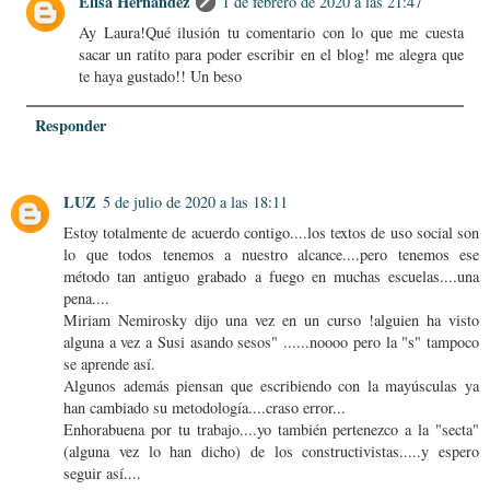
Elisa Hernández
1 de febrero de 2020 a las 21:47
Ay Laura!Qué ilusión tu comentario con lo que me cuesta
sacar un ratito para poder escribir en el blog! me alegra que
te haya gustado!! Un beso
Responder
LUZ
5 de julio de 2020 a las 18:11
Estoy totalmente de acuerdo contigo....los textos de uso social son
lo que todos tenemos a nuestro alcance....pero tenemos ese
método tan antiguo grabado a fuego en muchas escuelas....una
pena....
Miriam Nemirosky dijo una vez en un curso !alguien ha visto
alguna a vez a Susi asando sesos" ......noooo pero la "s" tampoco
se aprende así.
Algunos además piensan que escribiendo con la mayúsculas ya
han cambiado su metodología....craso error...
Enhorabuena por tu trabajo....yo también pertenezco a la "secta"
(alguna vez lo han dicho) de los constructivistas.....y espero
seguir así....