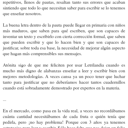
repetitivos, llenos de pautas, resaltan tanto sus errores que acaban
sintiendo que todo lo que necesitan saber para escribir se lo tenemos
que enseñar nosotros.
La buena letra dentro de la pauta puede llegar en primaria con niños
más maduros, que saben para qué escriben, que son capaces de
inventar un texto y escribirlo con cierta corrección formal, que saben
que pueden escribir y que lo hacen bien y que son capaces de
justificar, sobre toda esa base, la necesidad de mejorar algún aspecto
que hagan más comprensibles sus mensajes.
Atónita sigo de que me feliciten por usar Letrilandia cuando es
mucho más digno de alabanzas enseñar a leer y escribir bien con
mejores metodologías. A veces cansa ya un poco tener que luchar
tanto para justificar que no deberíamos hacer tantos cuadernillos
cuando está sobradamente demostrado por expertos en la materia.
...
En el mercado, como pasa en la vida real, a veces no recordábamos
cuánta cantidad necesitábamos de cada fruta o quién tenía que
pedirla, pero ¡no hay problema! Porque con 3 años ya tenemos
estrategias para leer y escribir. Sólo hace falta que nos dejen un folio