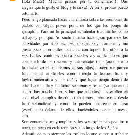
Hola Maite!! Muchas gracias por tu comentario!!! Qué
alegría que te guste el blog y te sirva!! A ver si pronto puedo
retomarlo.
Pues tengo planeado hacer una entrada sobre las reuniones de
padres con algún power point de los que les pongo de
ejemplo... Para mi lo principal es intentar trasmitirles cómo
trabajo y por qué. Yo suelo intento hacer gran parte de las
actividades por rincones, pequeño grupo y asamblea y me
gusta poco hacer miles de fichas con topdos los niños a la
vez. En las reuniones poco a poco les voy explicando en qué
consiste lo de los rincones y qué ventajas tiene (aunque esto
lo suelen ver ellos mismos en sus hijos). Luego me parece
fundamental explicarles cómo trabajo la lectoescritura y
lógico-matemática y por qué y qué lugar ocupa dentro de
ellas Letrilandia y las fichas se sumas y restas (ya que en mi
centro hay mucho libro y hay que hacerlos). les explico en
cada nivel ejemplos de cómo trabajamos ambas cosas desde
la funcionalidad y cómo lo pueden favorecer en casa
(escribiendo delante de ellos, haciéndoles poner la mesa,
etc).
Son contenidos muy amplios y los voy explicando poquito a
poco, un poco en cada reunión y a lo largo de los 3 años.
Además de esto siempre les explico lo que vamos a trabajar