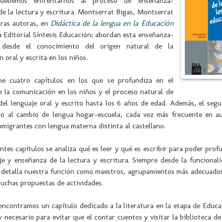
 debemos enfrentarnos al proceso de enseñanza-
de la lectura y escritura. Montserrat Bigas, Montserrat
tras autoras, en
Didáctica de la lengua en la Educación
la Editorial Síntesis Educación; abordan esta enseñanza-
e desde el conocimiento del origen natural de la
 oral y escrita en los niños.
ene cuatro capítulos en los que se profundiza en el
e la comunicación en los niños y el proceso natural de
del lenguaje oral y escrito hasta los 6 años de edad. Además, el seg
do al cambio de lengua hogar-escuela, cada vez más frecuente en au
migrantes con lengua materna distinta al castellano.
entes capítulos se analiza qué es leer y qué es escribir para poder prof
je y enseñanza de la lectura y escritura. Siempre desde la funcional
 detalla nuestra función como maestros, agrupamientos más adecuados
uchas propuestas de actividades.
encontramos un capítulo dedicado a la literatura en la etapa de Educac
y necesario para evitar que el contar cuentos y visitar la biblioteca de