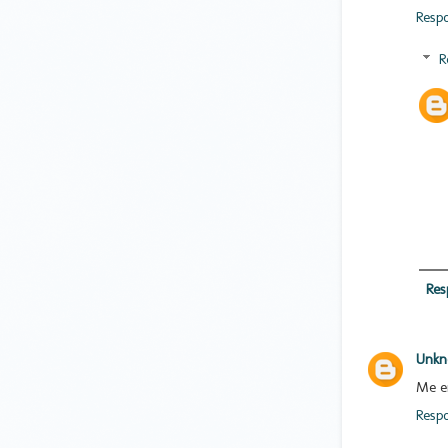
Resp
R
Res
Unk
Me en
Resp