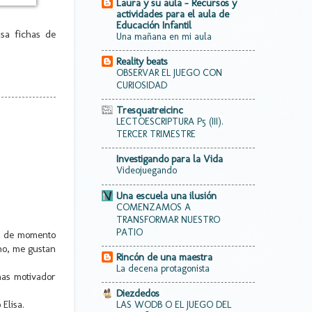
Laura y su aula - Recursos y
actividades para el aula de
Educación Infantil
sa fichas de
Una mañana en mi aula
Reality beats
OBSERVAR EL JUEGO CON
CURIOSIDAD
Tresquatreicinc
LECTOESCRIPTURA P5 (III).
TERCER TRIMESTRE
Investigando para la Vida
Videojuegando
Una escuela una ilusión
COMENZAMOS A
TRANSFORMAR NUESTRO
PATIO
ro de momento
cho, me gustan
Rincón de una maestra
La decena protagonista
mas motivador
Diezdedos
Elisa.
LAS WODB O EL JUEGO DEL