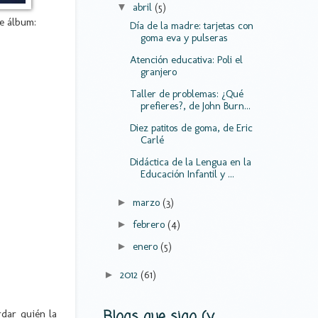
abril
(5)
▼
te álbum:
Día de la madre: tarjetas con
goma eva y pulseras
Atención educativa: Poli el
granjero
Taller de problemas: ¿Qué
prefieres?, de John Burn...
Diez patitos de goma, de Eric
Carlé
Didáctica de la Lengua en la
Educación Infantil y ...
marzo
(3)
►
febrero
(4)
►
enero
(5)
►
2012
(61)
►
Blogs que sigo (y
rdar quién la