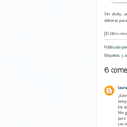
Sin duda, u
deberes para
[El libro r
Publicado po
Etiquetas:
5 a
6 comen
laur
¿Est
estoy
los e
Me g
para 
Los m