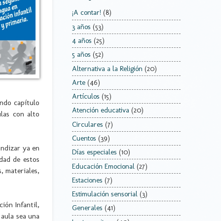
¡A contar!
(8)
3 años
(53)
4 años
(25)
5 años
(52)
Alternativa a la Religión
(20)
Arte
(46)
Artículos
(15)
undo capítulo
Atención educativa
(20)
las con alto
Circulares
(7)
Cuentos
(39)
undizar ya en
Días especiales
(10)
idad de estos
Educación Emocional
(27)
, materiales,
Estaciones
(7)
Estimulación sensorial
(3)
ión Infantil,
Generales
(41)
 aula sea una