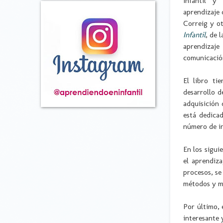
Infantil y
aprendizaje 
Correig y o
Infantil
, de 
aprendizaj
comunicación
El libro ti
desarrollo d
adquisición 
está dedica
número de in
En los sigui
el aprendiza
procesos, se
métodos y m
Por último, 
interesante 