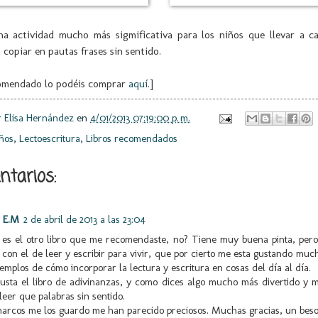
na actividad mucho más sigmificativa para los niños que llevar a ca
 copiar en pautas frases sin sentido.
ecomendado lo podéis comprar
aquí
.]
r
Elisa Hernández
en
4/01/2013 07:19:00 p. m.
ños
,
Lectoescritura
,
Libros recomendados
tarios:
a E.M
2 de abril de 2013 a las 23:04
e es el otro libro que me recomendaste, no? Tiene muy buena pinta, pe
 con el de leer y escribir para vivir, que por cierto me esta gustando mu
jemplos de cómo incorporar la lectura y escritura en cosas del día al día.
usta el libro de adivinanzas, y como dices algo mucho más divertido y 
leer que palabras sin sentido.
arcos me los guardo me han parecido preciosos. Muchas gracias, un beso 