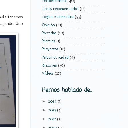
Lectoescritura
(40)
Libros recomendados
(17)
 aula tenemos
Lógica-matemática
(53)
abajando. Uno
Opinión
(41)
Portadas
(10)
Premios
(1)
Proyectos
(12)
Psicomotricidad
(4)
Rincones
(39)
Vídeos
(27)
Hemos hablado de...
2024
(1)
►
2023
(5)
►
2022
(3)
►
2020
(12)
►