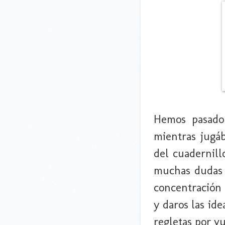
Hemos pasado 
mientras jugáb
del cuadernill
muchas dudas a
concentración 
y daros las ide
regletas por v