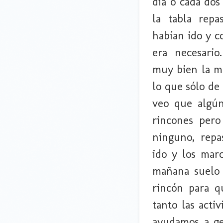
dia o cada dos
la tabla rep
habían ido y co
era necesari
muy bien la ma
lo que sólo de
veo que algún
rincones per
ninguno, repa
ido y los marc
mañana suelo v
rincón para q
tanto las acti
ayudamos a ges