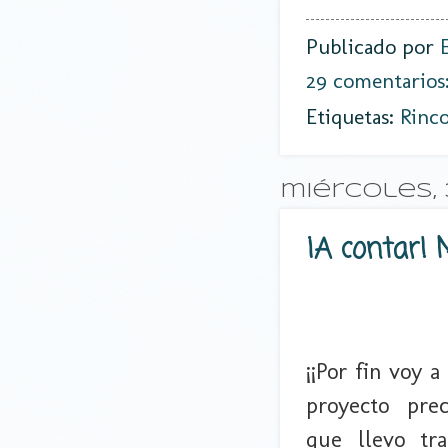
Publicado por
29 comentarios
Etiquetas:
Rinc
miércoles, 
¡A contar!
¡¡Por fin voy 
proyecto pre
que llevo tr