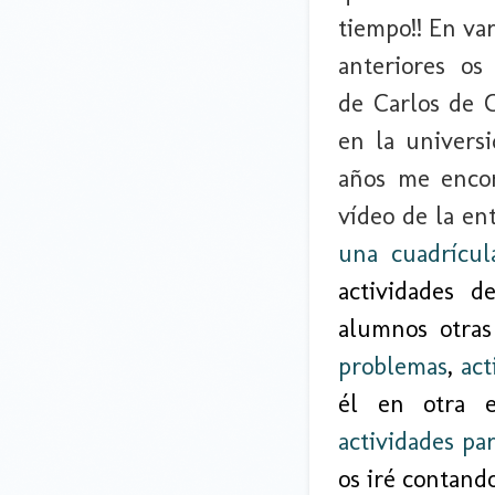
tiempo!! En va
anteriores os
de Carlos de C
en la univers
años me encon
vídeo de la en
una cuadrícul
actividades d
alumnos otras
problemas
,
act
él en otra e
actividades pa
os iré contando