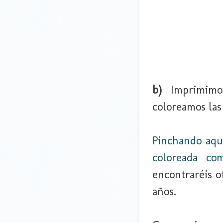
b)
Imprimimos
coloreamos las
Pinchando aquí
coloreada c
encontraréis o
años.