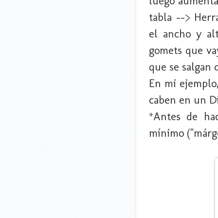
luego aumenta
tabla --> Herr
el ancho y al
gomets que vay
que se salgan d
En mi ejemplo,
caben en un Di
*Antes de hac
mínimo ("márge