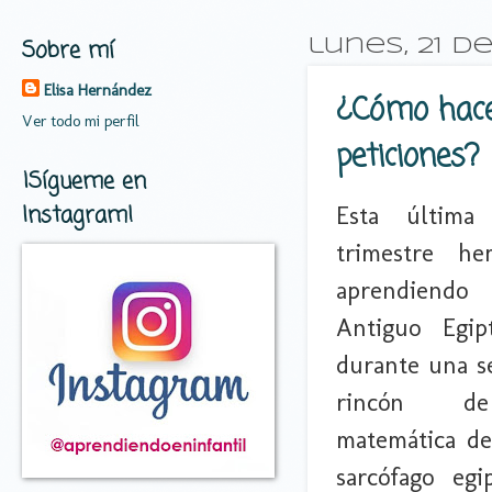
Sobre mí
lunes, 21 d
Elisa Hernández
¿Cómo hacer
Ver todo mi perfil
peticiones?
¡Sígueme en
Instagram!
Esta última
trimestre he
aprendiendo
Antiguo Egip
durante una s
rincón de
matemática d
sarcófago egi