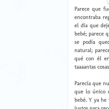
Parece que fu
encontraba re
el día que dej
bebé; parece q
se podía qued
natural; parec
qué con él en
taaaantas cosas.
Parecía que nu
que lo único 
bebé. Y ya he 
justos para re