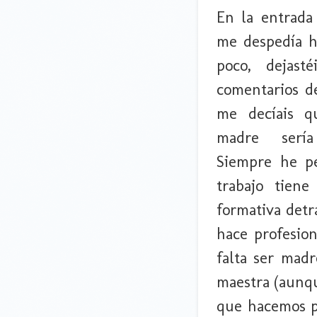
En la entrada
me despedía h
poco, dejas
comentarios d
me decíais q
madre serí
Siempre he p
trabajo tien
formativa detr
hace profesio
falta ser mad
maestra (aunqu
que hacemos p