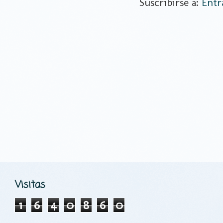
Suscribirse a:
Entr
Visitas
1
6
4
0
8
6
0