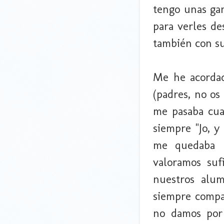
tengo unas ga
para verles de
también con s
Me he acorda
(padres, no os
me pasaba cua
siempre "Jo, y
me quedaba l
valoramos suf
nuestros alu
siempre compat
no damos por