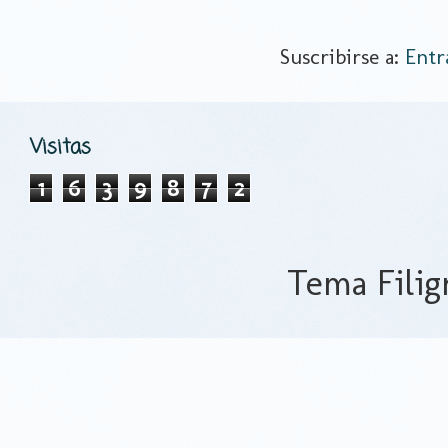
Suscribirse a:
Entr
Visitas
1
6
3
9
8
7
2
Tema Filig