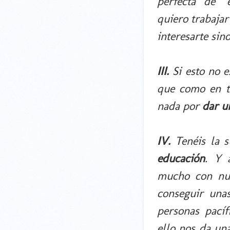
perfecta de "
quiero trabajar
interesarte sin
III.
Si esto no e
que como en t
nada por
dar u
IV.
Tenéis la 
educación
. Y 
mucho con nue
conseguir unas
personas pacífi
ello nos da u