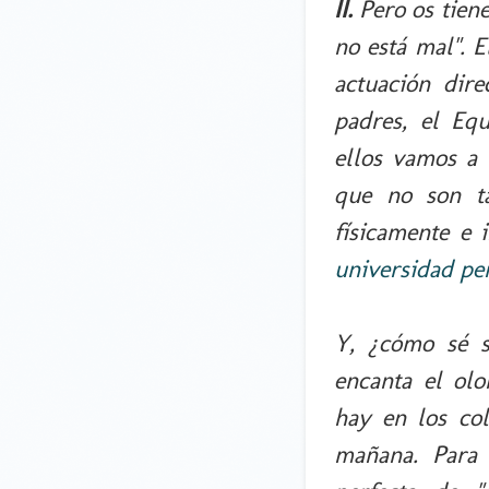
II.
Pero os tien
no está mal". 
actuación dire
padres, el Eq
ellos vamos a 
que no son ta
físicamente e 
universidad pe
Y, ¿cómo sé s
encanta el ol
hay en los co
mañana. Para 