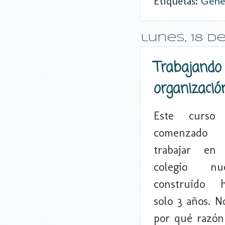
Etiquetas:
Gene
lunes, 18 d
Trabajando p
organizació
Este curso
comenzad
trabajar en
colegio nue
construido h
solo 3 años. N
por qué razón