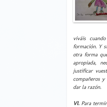
viváis cuando
formación. Y s
otra forma qu
apropiada, ne
justificar vues
compañeros y f
dar la razón.
VI.
Para termi