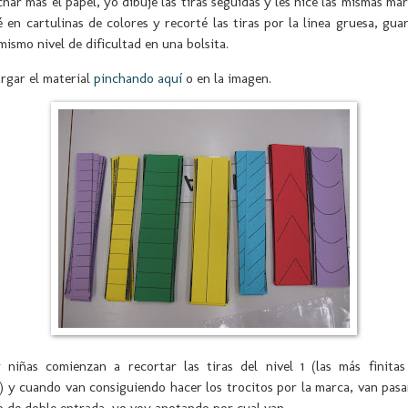
har más el papel, yo dibuje las tiras seguidas y les hice las mismas ma
é en cartulinas de colores y recorté las tiras por la linea gruesa, gu
 mismo nivel de dificultad en una bolsita.
rgar el material
pinchando aquí
o en la imagen.
 niñas comienzan a recortar las tiras del nivel 1 (las más finita
) y cuando van consiguiendo hacer los trocitos por la marca, van pasa
 de doble entrada, yo voy anotando por cual van.