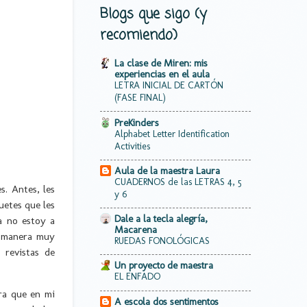
Blogs que sigo (y
recomiendo)
La clase de Miren: mis
experiencias en el aula
LETRA INICIAL DE CARTÓN
(FASE FINAL)
PreKinders
Alphabet Letter Identification
Activities
Aula de la maestra Laura
CUADERNOS de las LETRAS 4, 5
s. Antes, les
y 6
uetes que les
Dale a la tecla alegría,
a no estoy a
Macarena
a manera muy
RUEDAS FONOLÓGICAS
 revistas de
Un proyecto de maestra
EL ENFADO
ra que en mi
A escola dos sentimentos