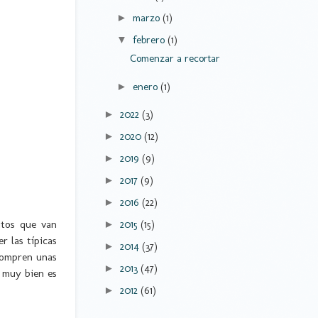
marzo
(1)
►
febrero
(1)
▼
Comenzar a recortar
enero
(1)
►
2022
(3)
►
2020
(12)
►
2019
(9)
►
2017
(9)
►
2016
(22)
►
itos que van
2015
(15)
►
r las típicas
2014
(37)
►
compren unas
2013
(47)
►
 muy bien es
2012
(61)
►