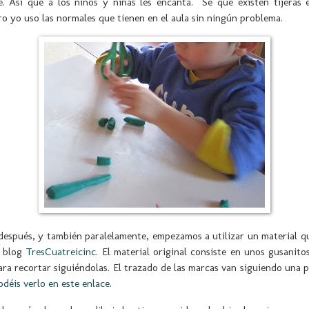
je. Así que a los niños y niñas les encanta. Sé que existen tijeras 
ero yo uso las normales que tienen en el aula sin ningún problema.
después, y también paralelamente, empezamos a utilizar un material q
u blog
TresCuatreicinc
. El material original consiste en unos gusanit
ra recortar siguiéndolas. El trazado de las marcas van siguiendo una 
odéis verlo en este enlace
.