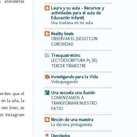
 atenderles
Laura y su aula - Recursos y
actividades para el aula de
Educación Infantil
Una mañana en mi aula
Reality beats
OBSERVAR EL JUEGO CON
CURIOSIDAD
Tresquatreicinc
LECTOESCRIPTURA P5 (III).
TERCER TRIMESTRE
Investigando para la Vida
Videojuegando
Una escuela una ilusión
uerden que el
COMENZAMOS A
 en la uña, la
TRANSFORMAR NUESTRO
 ven bien, es
PATIO
en Instagram
Rincón de una maestra
La decena protagonista
Diezdedos