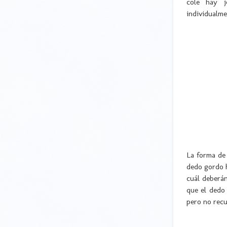
cole hay j
individualme
La forma de 
dedo gordo ha
cuál deberán
que el dedo
pero no recu