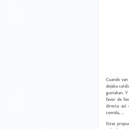
Cuando van a
dejaba catál
gustaban. Y
favor de ll
directa así
comida, ...
Estas propue