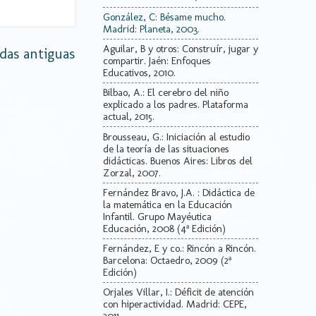
González, C: Bésame mucho.
Madrid: Planeta, 2003.
Aguilar, B y otros: Construír, jugar y
das antiguas
compartir. Jaén: Enfoques
Educativos, 2010.
Bilbao, A.: El cerebro del niño
explicado a los padres. Plataforma
actual, 2015.
Brousseau, G.: Iniciación al estudio
de la teoría de las situaciones
didácticas. Buenos Aires: Libros del
Zorzal, 2007.
Fernández Bravo, J.A. : Didáctica de
la matemática en la Educación
Infantil. Grupo Mayéutica
Educación, 2008 (4ª Edición)
Fernández, E y co.: Rincón a Rincón.
Barcelona: Octaedro, 2009 (2ª
Edición)
Orjales Villar, I.: Déficit de atención
con hiperactividad. Madrid: CEPE,