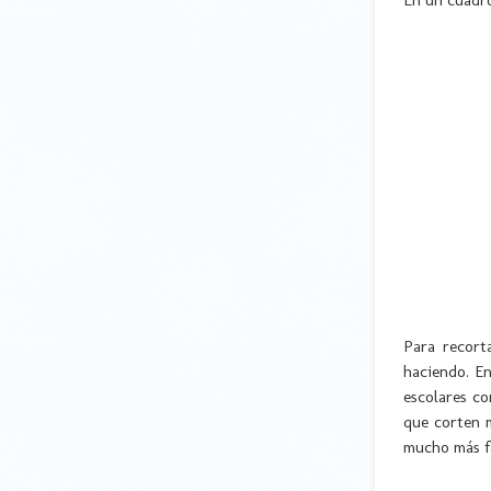
Para recort
haciendo. En
escolares c
que corten 
mucho más fá