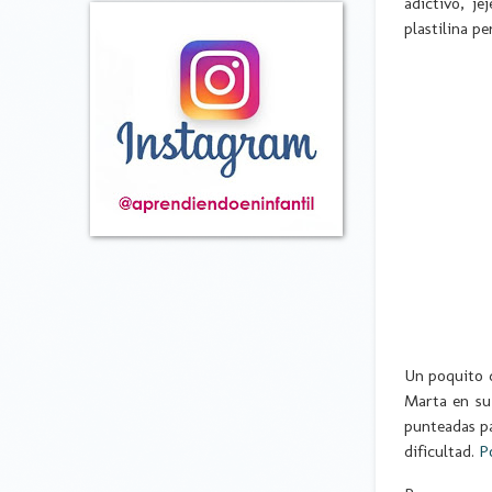
adictivo, je
plastilina p
Un poquito 
Marta en s
punteadas pa
dificultad.
P