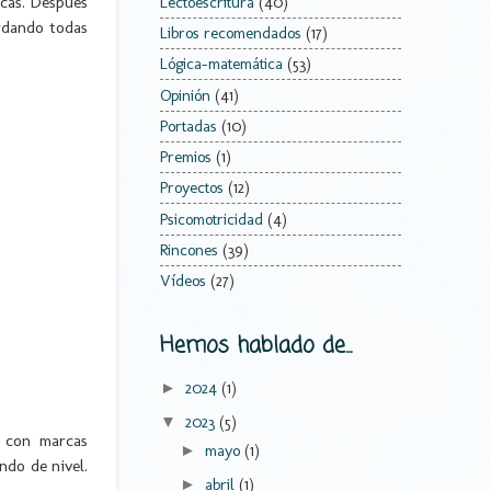
rcas. Después
Lectoescritura
(40)
ardando todas
Libros recomendados
(17)
Lógica-matemática
(53)
Opinión
(41)
Portadas
(10)
Premios
(1)
Proyectos
(12)
Psicomotricidad
(4)
Rincones
(39)
Vídeos
(27)
Hemos hablado de...
2024
(1)
►
2023
(5)
▼
s con marcas
mayo
(1)
►
ndo de nivel.
abril
(1)
►