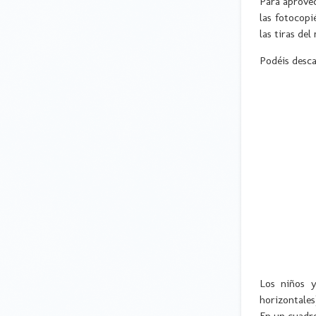
Para aprovec
las fotocopi
las tiras del
Podéis desca
Los niños y
horizontales
En un cuadro