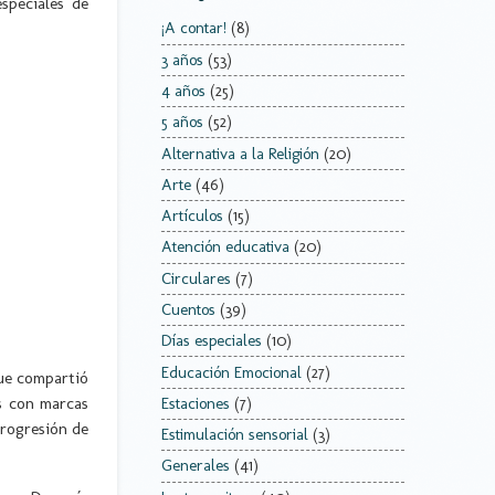
especiales de
¡A contar!
(8)
3 años
(53)
4 años
(25)
5 años
(52)
Alternativa a la Religión
(20)
Arte
(46)
Artículos
(15)
Atención educativa
(20)
Circulares
(7)
Cuentos
(39)
Días especiales
(10)
Educación Emocional
(27)
ue compartió
os con marcas
Estaciones
(7)
progresión de
Estimulación sensorial
(3)
Generales
(41)