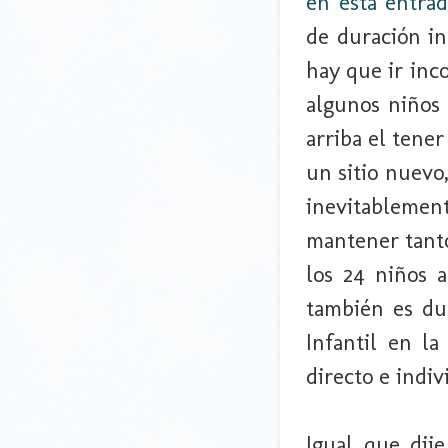
en esta entrad
de duración in
hay que ir inc
algunos niños 
arriba el tene
un sitio nuevo
inevitablemen
mantener tanto
los 24 niños a
también es dur
Infantil en l
directo e indiv
Igual que dije