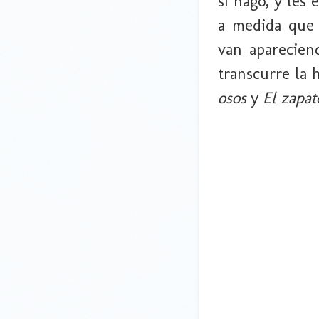
sí hago, y les
a medida que 
van aparecien
transcurre la h
osos
y
El zapat