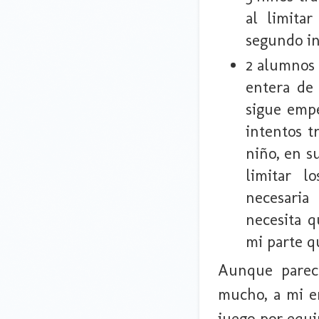
al limita
segundo in
2 alumnos 
entera de
sigue emp
intentos t
niño, en s
limitar l
necesaria
necesita q
mi parte q
Aunque parec
mucho, a mi e
juego por equi