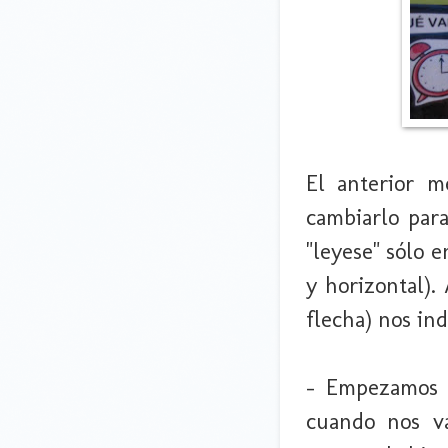
El anterior m
cambiarlo par
"leyese" sólo e
y horizontal).
flecha) nos in
- Empezamos a
cuando nos va