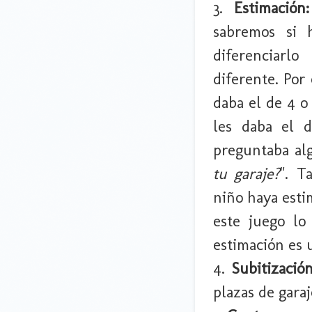
3.
Estimación:
sabremos si 
diferenciarl
diferente. Por
daba el de 4 o
les daba el d
preguntaba alg
tu garaje?
". T
niño haya esti
este juego lo
estimación es 
4.
Subitizació
plazas de gara